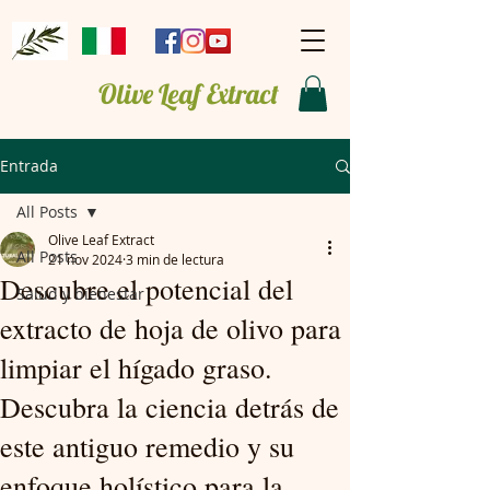
Olive Leaf Extract
Entrada
All Posts
Olive Leaf Extract
All Posts
21 nov 2024
3 min de lectura
Descubre el potencial del
Salud y bienestar
extracto de hoja de olivo para
limpiar el hígado graso.
Descubra la ciencia detrás de
este antiguo remedio y su
enfoque holístico para la