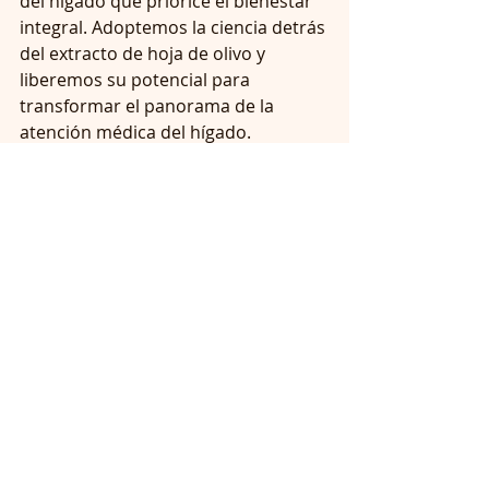
del hígado que priorice el bienestar 
integral. Adoptemos la ciencia detrás 
del extracto de hoja de olivo y 
liberemos su potencial para 
transformar el panorama de la 
atención médica del hígado.
Beneficios de la Hoja del Extracto 
de Oliva
Verdepuro Vita, el 
extracto líquido 
de hoja de olivo
 fabricado en Italia 
ya está disponible en el mercado 
estadounidense. Vita es un 
poderoso antioxidante que combate 
los radicales libres. Vita es 
energizante, depurativa e 
hipoglucemiante. Además, es 
importante señalar que los efectos 