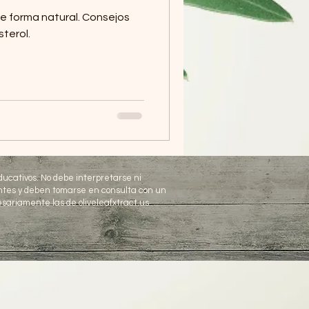
de forma natural. Consejos
sterol.
educativos. No debe interpretarse ni
antes y deben tomarse en consulta con un
sariamente las de oliveleafxtract.us