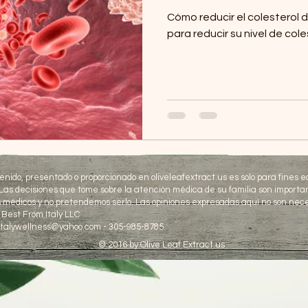
Cómo reducir el colesterol 
para reducir su nivel de cole
tenido, presentado o proporcionado en oliveleafextract.us es solo para fines 
 Las decisiones que tome sobre la atención médica de su familia son import
 médicos y no pretendemos serlo. Las opiniones expresadas aquí no son nece
 Best From Italy LLC
mitalywellness@yahoo.com - 305-985-8785
© 2016 by Olive Leaf Extract.us