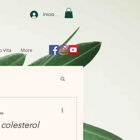
Iniciar sesión
o Vita
More
ra
colesterol