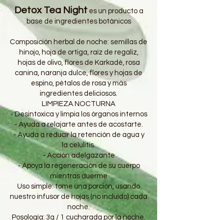
Detox Tea Night
es un producto a
base de ingredientes botánicos
Composición herbal de noche: semillas de
hinojo, hoja de ortiga, raíz de regaliz,
hojas de olivo, flores de Karkadè, rosa
canina, naranja dulce, flores y hojas de
espino, pétalos de rosa y más
ingredientes deliciosos.
LIMPIEZA NOCTURNA
- Desintoxica y limpia los órganos internos
- Ayuda a relajarte antes de acostarte.
- Ayuda a reducir la retención de agua y
la celulitis.
- Acción adelgazante
- Apoya la regeneración de su cuerpo
mientras duerme
Uso simple: tome una porción, usando
nuestro infusor de hojas (no incluido) cada
noche.
Posología: 3g / 1 cucharada por la noche.