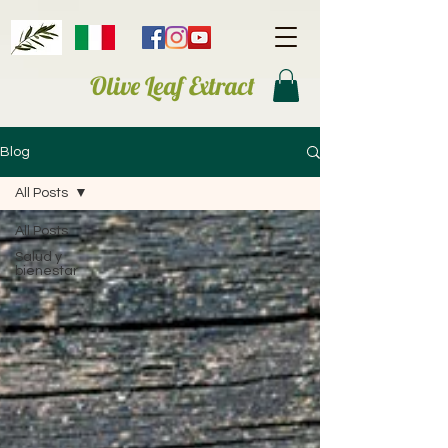
Olive Leaf Extract
Blog
All Posts
All Posts
Salud y
bienestar