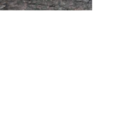
Olive Leaf Extract
25 abr 2024
7 min de lectura
¡Mayo es el mes de
concientización sobre la artritis!
Explore el extracto de hoja de
olivo como remedio natural para
aliviar la artritis