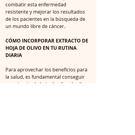
combatir esta enfermedad 
resistente y mejorar los resultados 
de los pacientes en la búsqueda de 
un mundo libre de cáncer.
CÓMO INCORPORAR EXTRACTO DE 
HOJA DE OLIVO EN TU RUTINA 
DIARIA
Para aprovechar los beneficios para 
la salud, es fundamental conseguir 
un extracto de hoja de olivo de alta 
calidad, con no menos del 20 por 
ciento de oleuropeína y de una 
empresa respetada. Incorporando 
extracto de oliva en tu rutina diaria 
podrás ser proactivo para prevenir o 
incluso tratar muchos tipos de 
enfermedades. ¡Investiga, el poder 