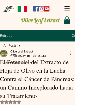
Olive Leaf Extract
Entrada
All Posts
Olive Leaf Extract
All Posts
7 feb 2025
4 min de lectura
El Potencial del Extracto de
Salud y bienestar
Hoja de Olivo en la Lucha
Contra el Cáncer de Páncreas:
un Camino Inexplorado hacia
su Tratamiento
Obtuvo NaN de 5 estrellas.