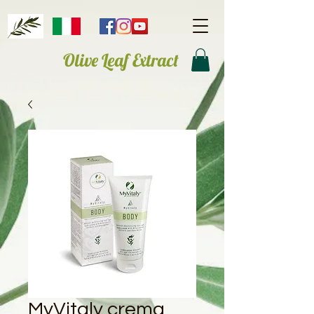
Olive Leaf Extract
MyVitaly crema