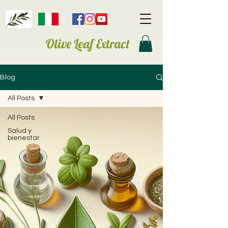
Olive Leaf Extract
Blog
All Posts
All Posts
Salud y
bienestar