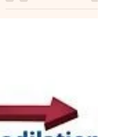
de 1808 a 1813, los médicos españoles en el
frente de batalla hicieron un descubrimiento...